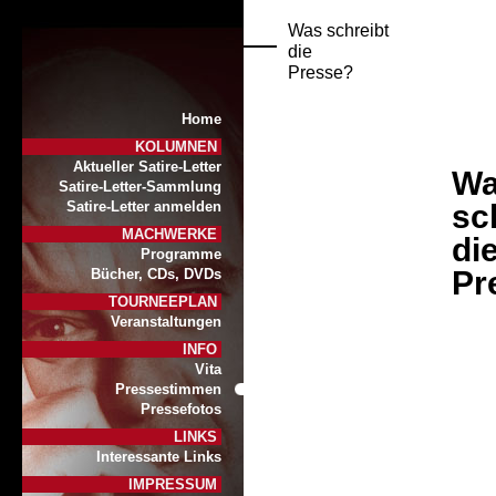
Was schreibt
die
Presse?
Home
KOLUMNEN
Aktueller Satire-Letter
W
Satire-Letter-Sammlung
sc
Satire-Letter anmelden
MACHWERKE
di
Programme
Pr
Bücher, CDs, DVDs
TOURNEEPLAN
Veranstaltungen
INFO
Vita
Pressestimmen
Pressefotos
LINKS
Interessante Links
IMPRESSUM