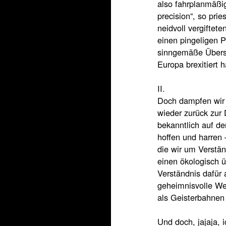
also fahrplanmäßi
precision“, so pri
neidvoll vergiftet
einen pingeligen 
sinngemäße Überse
Europa brexitiert 
II.
Doch dampfen wir 
wieder zurück zur
bekanntlich auf de
hoffen und harren 
die wir um Verstän
einen ökologisch 
Verständnis dafür 
geheimnisvolle We
als Geisterbahnen
Und doch, jajaja, 