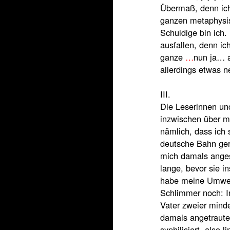
Übermaß, denn ich 
ganzen metaphysis
Schuldige bin ich.
ausfallen, denn ic
ganze
…
nun ja… a
allerdings etwas n
III.
Die Leserinnen un
inzwischen über m
nämlich, dass ich 
deutsche Bahn gera
mich damals angest
lange, bevor sie i
habe meine Umwelt 
Schlimmer noch: I
Vater zweier mind
damals angetraut
syphilisiert, also