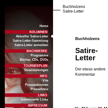
Buchholzens
Satire-Letter
Home
KOLUMNEN
Aktueller Satire-Letter
Buchholzens
Satire-Letter-Sammlung
Satire-Letter anmelden
Satire-
MACHWERKE
Programme
Letter
Bücher, CDs, DVDs
TOURNEEPLAN
Der etwas andere
Veranstaltungen
Kommentar
INFO
Vita
Pressestimmen
Pressefotos
LINKS
Interessante Links
IMPRESSUM