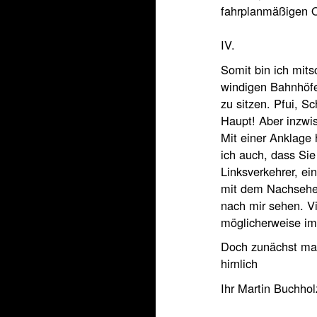
fahrplanmäßigen O
IV.
Somit bin ich mit
windigen Bahnhöfe
zu sitzen. Pfui, 
Haupt! Aber inzwis
Mit einer Anklage 
ich auch, dass Sie
Linksverkehrer, e
mit dem Nachsehen
nach mir sehen. Vi
möglicherweise i
Doch zunächst mal
hirnlich
Ihr Martin Buchhol