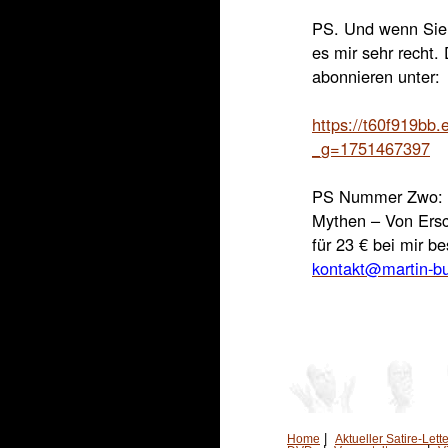
PS. Und wenn Sie 
es mir sehr recht.
abonnieren unter:
https://t60f919bb
_g=1751467397
PS Nummer Zwo: M
Mythen – Von Ersc
für 23 € bei mir be
kontakt@martin-b
|
Home
Aktueller Satire-Lette