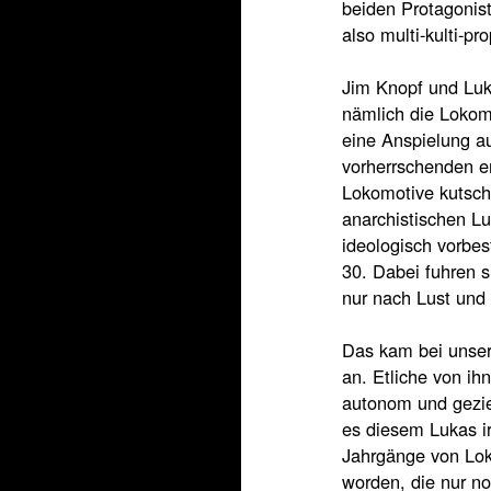
beiden Protagonist
also multi-kulti-pro
Jim Knopf und Luk
nämlich die Lokom
eine Anspielung a
vorherrschenden e
Lokomotive kutsch
anarchistischen L
ideologisch vorbe
30. Dabei fuhren s
nur nach Lust und
Das kam bei unsere
an. Etliche von ih
autonom und geziel
es diesem Lukas i
Jahrgänge von Lok
worden, die nur n