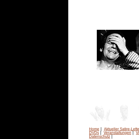
|
Home
Aktueller Satire-Lette
|
|
DVDs
Veranstaltungen
V
|
Datenschutz