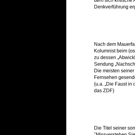
dem sich kritische
Denkverführung er
Nach dem Mauerfall
Kolumnist beim (os
zu dessen „Abwickl
Sendung „Nachschla
Die meisten seine
Fernsehen gesende
(u.a. „Die Faust in
das ZDF)
Die Titel seiner so
"Missverstehen Sie 