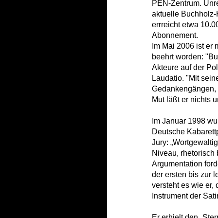
PEN-Zentrum. Unre
aktuelle Buchholz-
errreicht etwa 10.
Abonnement.
Im Mai 2006 ist er
beehrt worden: "Bu
Akteure auf der Pol
Laudatio. "Mit sein
Gedankengängen, s
Mut läßt er nichts
Im Januar 1998 wu
Deutsche Kabarettp
Jury: „Wortgewalti
Niveau, rhetorisch b
Argumentation ford
der ersten bis zur 
versteht es wie er,
Instrument der Sat
Er erhielt den „Ste