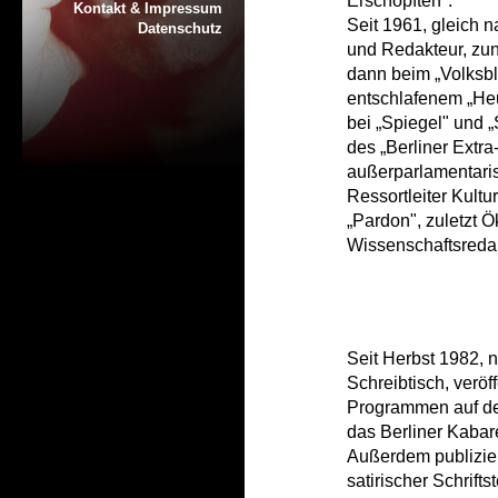
Erschöpften".
Kontakt & Impressum
Seit 1961, gleich n
Datenschutz
und Redakteur, zun
dann beim „Volksbl
entschlafenem „He
bei „Spiegel" und 
des „Berliner Extra
außerparlamentari
Ressortleiter Kultu
„Pardon", zuletzt Ö
Wissenschaftsredak
Seit Herbst 1982, 
Schreibtisch, veröff
Programmen auf de
das Berliner Kabar
Außerdem publizier
satirischer Schrifts