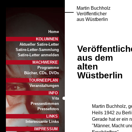
Martin Buchholz
Veröffentlicher
aus Wüstberlin
Home
KOLUMNEN
Aktueller Satire-Letter
Veröffentlich
Satire-Letter-Sammlung
aus dem
Satire-Letter anmelden
MACHWERKE
alten
Programme
Wüstberlin
Bücher, CDs, DVDs
TOURNEEPLAN
Veranstaltungen
INFO
Vita
Pressestimmen
Martin Buchholz, g
Pressefotos
Heils 1942 zu Berl
LINKS
Gerade hat er ein n
Interessante Links
"Männer, Macht un
IMPRESSUM