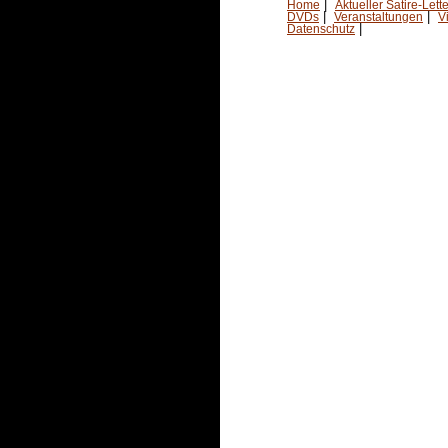
|
Home
Aktueller Satire-Lette
|
|
DVDs
Veranstaltungen
V
|
Datenschutz