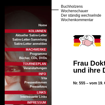
Buchholzens
Wochenschauer
Der ständig wechselnde
Wochenkommentar
Home
KOLUMNEN
Aktueller Satire-Letter
Satire-Letter-Sammlung
Satire-Letter anmelden
MACHWERKE
Programme
Bücher, CDs, DVDs
Frau Dok
TOURNEEPLAN
und ihre 
Veranstaltungen
INFO
Vita
Pressestimmen
Nr. 555 – vom 19.
Pressefotos
LINKS
Interessante Links
IMPRESSUM