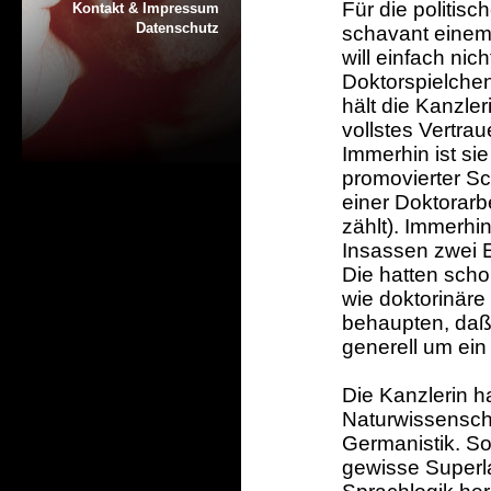
Für die politisc
Kontakt & Impressum
Datenschutz
schavant einem 
will einfach ni
Doktorspielchen 
hält die Kanzler
vollstes Vertrau
Immerhin ist si
promovierter S
einer Doktorarbe
zählt). Immerhi
Insassen zwei 
Die hatten schon
wie doktorinäre 
behaupten, daß
generell um ei
Die Kanzlerin ha
Naturwissenscha
Germanistik. So
gewisse Superla