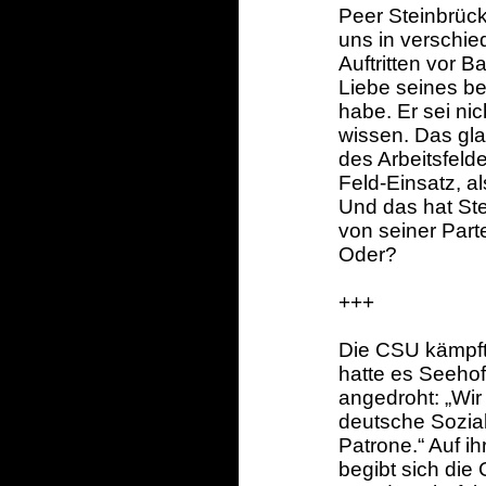
Peer Steinbrück,
uns in verschie
Auftritten vor 
Liebe seines b
habe. Er sei nic
wissen. Das gl
des Arbeitsfeld
Feld-Einsatz, a
Und das hat Ste
von seiner Parte
Oder?
+++
Die CSU kämpft 
hatte es Seehof
angedroht: „Wi
deutsche Sozial
Patrone.“ Auf i
begibt sich die