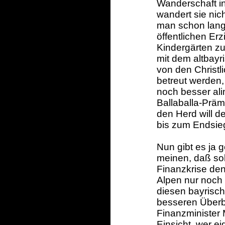
Wanderschaft in
wandert sie nich
man schon lang
öffentlichen Er
Kindergärten z
mit dem altbayr
von den Christl
betreut werden,
noch besser ali
Ballaballa-Präm
den Herd will d
bis zum Endsieg
Nun gibt es ja 
meinen, daß sol
Finanzkrise den
Alpen nur noch
diesen bayrisc
besseren Überbl
Finanzminister
Einsicht, wer e