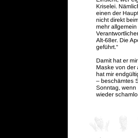
Kriselei. Nämlic
einen der Haupt
nicht direkt b
mehr allgemein 
Verantwortlichen
Alt-68er. Die A
geführt.“
Damit hat er mi
Maske von der a
hat mir endgült
– beschämtes S
Sonntag, wenn 
wieder schamlo