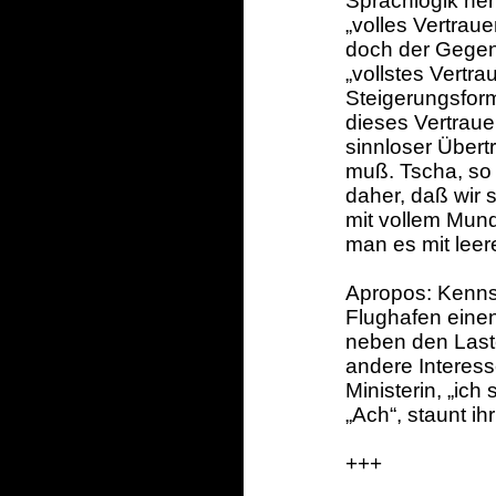
Sprachlogik her
„volles Vertraue
doch der Gegens
„vollstes Vertr
Steigerungsform
dieses Vertrauen
sinnloser Übert
muß. Tscha, so
daher, daß wir 
mit vollem Mund
man es mit leer
Apropos: Kennse
Flughafen einen
neben den Laste
andere Interess
Ministerin, „ic
„Ach“, staunt i
+++