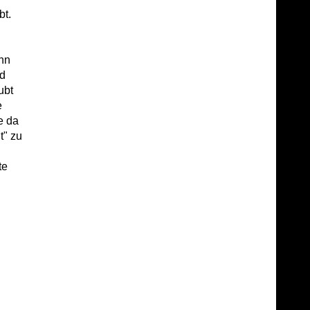
bt.
enn
nd
ubt
e
e da
t" zu
te