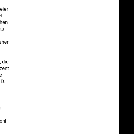
eier
l
chen
au
iehen
 die
zent
e
PD.
n
ohl