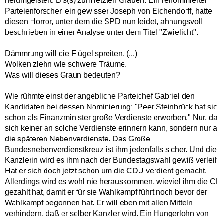
herumgeistert: Bis(s) zum letzten Grauen. Ein renommierter
Parteienforscher, ein gewisser Joseph von Eichendorff, hatte
diesen Horror, unter dem die SPD nun leidet, ahnungsvoll
beschrieben in einer Analyse unter dem Titel "Zwielicht":
Dämmrung will die Flügel spreiten. (...)
Wolken ziehn wie schwere Träume.
Was will dieses Graun bedeuten?
Wie rühmte einst der angebliche Parteichef Gabriel den
Kandidaten bei dessen Nominierung: "Peer Steinbrück hat si
schon als Finanzminister große Verdienste erworben." Nur, d
sich keiner an solche Verdienste erinnern kann, sondern nur 
die späteren Nebenverdienste. Das Große
Bundesnebenverdienstkreuz ist ihm jedenfalls sicher. Und die
Kanzlerin wird es ihm nach der Bundestagswahl gewiß verlei
Hat er sich doch jetzt schon um die CDU verdient gemacht.
Allerdings wird es wohl nie herauskommen, wieviel ihm die 
gezahlt hat, damit er für sie Wahlkampf führt noch bevor der
Wahlkampf begonnen hat. Er will eben mit allen Mitteln
verhindern, daß er selber Kanzler wird. Ein Hungerlohn von