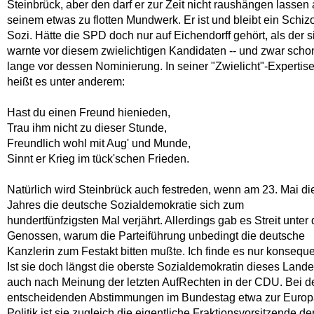
Steinbrück, aber den darf er zur Zeit nicht raushängen lassen
seinem etwas zu flotten Mundwerk. Er ist und bleibt ein Schiz
Sozi. Hätte die SPD doch nur auf Eichendorff gehört, als der s
warnte vor diesem zwielichtigen Kandidaten -- und zwar scho
lange vor dessen Nominierung. In seiner "Zwielicht"-Expertis
heißt es unter anderem:
Hast du einen Freund hienieden,
Trau ihm nicht zu dieser Stunde,
Freundlich wohl mit Aug' und Munde,
Sinnt er Krieg im tück'schen Frieden.
Natürlich wird Steinbrück auch festreden, wenn am 23. Mai di
Jahres die deutsche Sozialdemokratie sich zum
hundertfünfzigsten Mal verjährt. Allerdings gab es Streit unter
Genossen, warum die Parteiführung unbedingt die deutsche
Kanzlerin zum Festakt bitten mußte. Ich finde es nur konseque
Ist sie doch längst die oberste Sozialdemokratin dieses Lande
auch nach Meinung der letzten AufRechten in der CDU. Bei d
entscheidenden Abstimmungen im Bundestag etwa zur Europ
Politik ist sie zugleich die eigentliche Fraktionsvorsitzende de