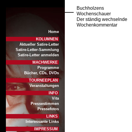
Buchholzens
Wochenschauer
Der ständig wechselnde
Wochenkommentar
Home
KOLUMNEN
Aktueller Satire-Letter
Satire-Letter-Sammlung
Satire-Letter anmelden
MACHWERKE
Programme
Bücher, CDs, DVDs
TOURNEEPLAN
Veranstaltungen
INFO
Vita
Pressestimmen
Pressefotos
LINKS
Interessante Links
IMPRESSUM