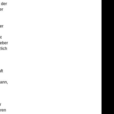
 der
er
er
t
geber
lich
ft
mann,
r
eren