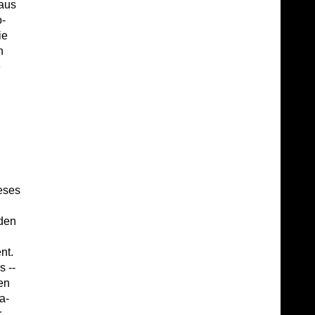
 aus
o-
ie
n
e
eses
 den
nt.
s --
en
a-
r