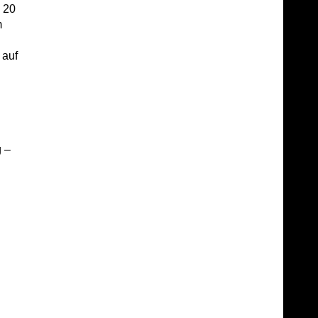
 20
m
 auf
 –