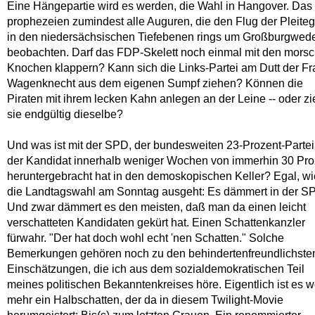
Eine Hängepartie wird es werden, die Wahl in Hangover. Das
prophezeien zumindest alle Auguren, die den Flug der Pleiteg
in den niedersächsischen Tiefebenen rings um Großburgwede
beobachten. Darf das FDP-Skelett noch einmal mit den mors
Knochen klappern? Kann sich die Links-Partei am Dutt der Fr
Wagenknecht aus dem eigenen Sumpf ziehen? Können die
Piraten mit ihrem lecken Kahn anlegen an der Leine -- oder z
sie endgültig dieselbe?
Und was ist mit der SPD, der bundesweiten 23-Prozent-Partei,
der Kandidat innerhalb weniger Wochen von immerhin 30 Pro
heruntergebracht hat in den demoskopischen Keller? Egal, wi
die Landtagswahl am Sonntag ausgeht: Es dämmert in der S
Und zwar dämmert es den meisten, daß man da einen leicht
verschatteten Kandidaten gekürt hat. Einen Schattenkanzler
fürwahr. "Der hat doch wohl echt 'nen Schatten." Solche
Bemerkungen gehören noch zu den behindertenfreundlichste
Einschätzungen, die ich aus dem sozialdemokratischen Teil
meines politischen Bekanntenkreises höre. Eigentlich ist es w
mehr ein Halbschatten, der da in diesem Twilight-Movie