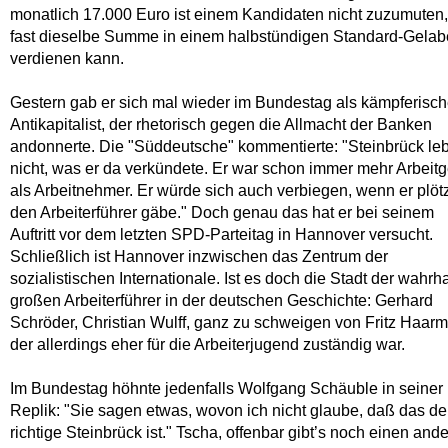
monatlich 17.000 Euro ist einem Kandidaten nicht zuzumuten,
fast dieselbe Summe in einem halbstündigen Standard-Gelab
verdienen kann.
Gestern gab er sich mal wieder im Bundestag als kämpferisch
Antikapitalist, der rhetorisch gegen die Allmacht der Banken
andonnerte. Die "Süddeutsche" kommentierte: "Steinbrück leb
nicht, was er da verkündete. Er war schon immer mehr Arbeit
als Arbeitnehmer. Er würde sich auch verbiegen, wenn er plötz
den Arbeiterführer gäbe." Doch genau das hat er bei seinem
Auftritt vor dem letzten SPD-Parteitag in Hannover versucht.
Schließlich ist Hannover inzwischen das Zentrum der
sozialistischen Internationale. Ist es doch die Stadt der wahrha
großen Arbeiterführer in der deutschen Geschichte: Gerhard
Schröder, Christian Wulff, ganz zu schweigen von Fritz Haar
der allerdings eher für die Arbeiterjugend zuständig war.
Im Bundestag höhnte jedenfalls Wolfgang Schäuble in seiner
Replik: "Sie sagen etwas, wovon ich nicht glaube, daß das de
richtige Steinbrück ist." Tscha, offenbar gibt’s noch einen and