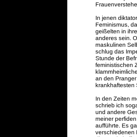
Frauenverstehe
In jenen diktato
Feminismus, da 
geißelten in ih
anderes sein. O
maskulinen Sel
schlug das Impe
Stunde der Bef
feministischen 
klammheimlicher
an den Pranger g
krankhaftesten 
In den Zeiten m
schrieb ich sog
und andere Gesc
meiner perfiden
aufführte. Es g
verschiedenen 