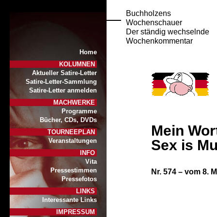
Buchholzens
Wochenschauer
Der ständig wechselnde
Wochenkommentar
Home
KOLUMNEN
Aktueller Satire-Letter
Satire-Letter-Sammlung
Satire-Letter anmelden
MACHWERKE
Programme
Bücher, CDs, DVDs
Mein Wor
TOURNEEPLAN
Sex is Mu
Veranstaltungen
INFO
Vita
Pressestimmen
Nr. 574 – vom 8. 
Pressefotos
LINKS
Interessante Links
IMPRESSUM