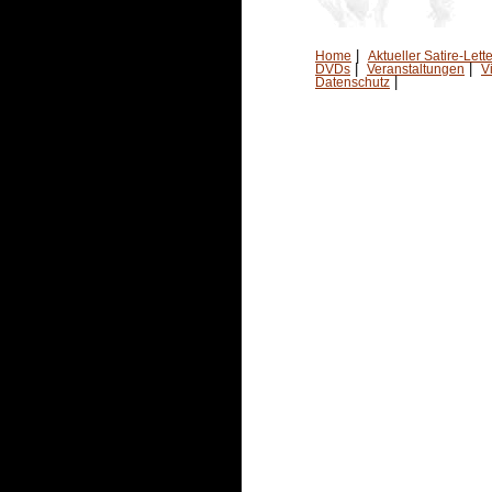
|
Home
Aktueller Satire-Lette
|
|
DVDs
Veranstaltungen
V
|
Datenschutz