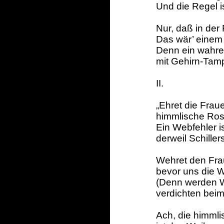
Und die Regel i
Nur, daß in der 
Das wär’ einem
Denn ein wahrer
mit Gehirn-Tamp
II.
„Ehret die Frau
himmlische Rose
Ein Webfehler ist
derweil Schillers
Wehret den Frau
bevor uns die 
(Denn werden W
verdichten beim 
Ach, die himml