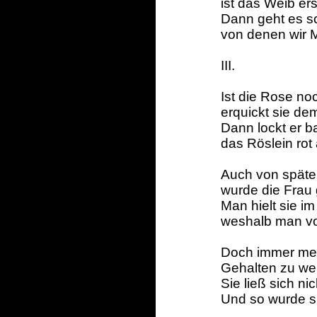
ist das Weib ers
Dann geht es sc
von denen wir 
III.
Ist die Rose noc
erquickt sie d
Dann lockt er b
das Röslein rot 
Auch von späte
wurde die Frau 
Man hielt sie im
weshalb man von
Doch immer meh
Gehalten zu wer
Sie ließ sich ni
Und so wurde si