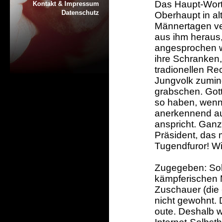
Das Haupt-Wort
Kontakt & Impressum
Datenschutz
Oberhaupt in al
Männertagen ve
aus ihm heraus,
angesprochen wu
ihre Schranken,
tradionellen Re
Jungvolk zumin
grabschen. Gott,
so haben, wenn
anerkennend auf
anspricht. Ganz
Präsident, das
Tugendfuror! W
Zugegeben: Sol
kämpferischen 
Zuschauer (die -
nicht gewohnt. 
oute. Deshalb w