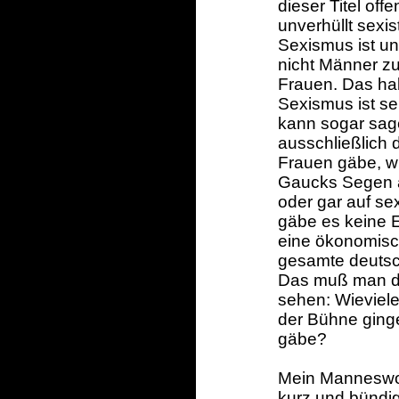
dieser Titel off
unverhüllt sexi
Sexismus ist un
nicht Männer zu
Frauen. Das ha
Sexismus ist se
kann sogar sag
ausschließlich
Frauen gäbe, w
Gaucks Segen 
oder gar auf se
gäbe es keine 
eine ökonomisc
gesamte deutsc
Das muß man do
sehen: Wieviele
der Bühne ging
gäbe?
Mein Manneswor
kurz und bündig