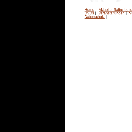
|
Home
Aktueller Satire-Lette
|
|
DVDs
Veranstaltungen
V
|
Datenschutz