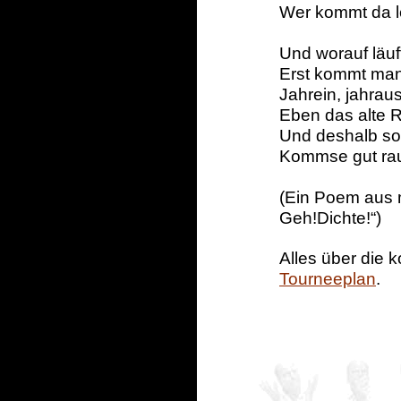
Wer kommt da le
Und worauf läu
Erst kommt man
Jahrein, jahrau
Eben das alte R
Und deshalb so
Kommse gut rau
(Ein Poem aus 
Geh!Dichte!“)
Alles über die 
Tourneeplan
.