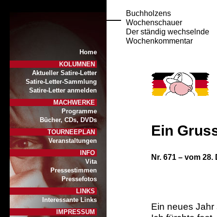
Buchholzens
Wochenschauer
Der ständig wechselnde
Wochenkommentar
Home
KOLUMNEN
Aktueller Satire-Letter
Satire-Letter-Sammlung
Satire-Letter anmelden
MACHWERKE
Programme
Bücher, CDs, DVDs
Ein Grus
TOURNEEPLAN
Veranstaltungen
INFO
Nr. 6
71
– vom 28.
Vita
Pressestimmen
Pressefotos
LINKS
Interessante Links
Ein neues Jahr s
IMPRESSUM