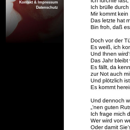
Ich fürchte fast, 
Kontakt & Impressum
Ich brülle durch
Datenschutz
Mir kommt kein 
Das letzte hat 
Bin froh, daß e
Doch vor der Tü
Es weiß, ich ko
Und Ihnen wird’
Das Jahr bleibt 
Es fällt, da ken
zur Not auch mi
Und plötzlich is
Es kommt herei
Und dennoch wü
„’nen guten Rut
Ich frage mich da 
Wer wird von we
Oder damit Sie’s